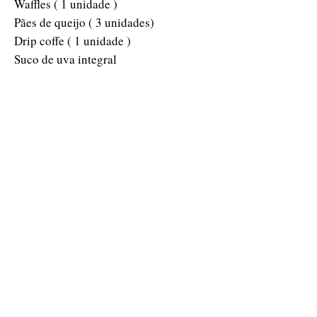
Waffles ( 1 unidade )
Pães de queijo ( 3 unidades)
Drip coffe ( 1 unidade )
Suco de uva integral
Uva e morango
Cestaria
Produtos
Política de envio
Sobre Nós
Contato